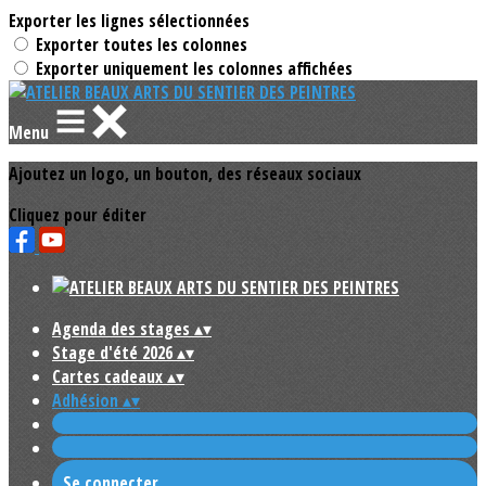
Exporter les lignes sélectionnées
Exporter toutes les colonnes
Exporter uniquement les colonnes affichées
Menu
Ajoutez un logo, un bouton, des réseaux sociaux
Cliquez pour éditer
Agenda des stages
▴
▾
Stage d'été 2026
▴
▾
Cartes cadeaux
▴
▾
Adhésion
▴
▾
Se connecter